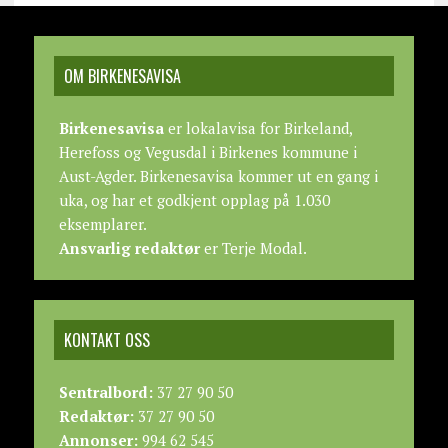
OM BIRKENESAVISA
Birkenesavisa
er lokalavisa for Birkeland,
Herefoss og Vegusdal i Birkenes kommune i
Aust-Agder. Birkenesavisa kommer ut en gang i
uka, og har et godkjent opplag på 1.030
eksemplarer.
Ansvarlig redaktør
er Terje Modal.
KONTAKT OSS
Sentralbord:
37 27 90 50
Redaktør:
37 27 90 50
Annonser:
994 62 545