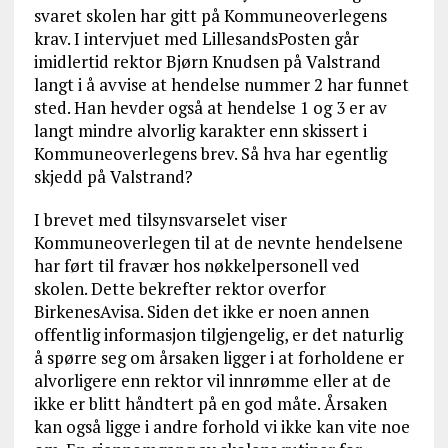
svaret skolen har gitt på Kommuneoverlegens
krav. I intervjuet med LillesandsPosten går
imidlertid rektor Bjørn Knudsen på Valstrand
langt i å avvise at hendelse nummer 2 har funnet
sted. Han hevder også at hendelse 1 og 3 er av
langt mindre alvorlig karakter enn skissert i
Kommuneoverlegens brev. Så hva har egentlig
skjedd på Valstrand?
I brevet med tilsynsvarselet viser
Kommuneoverlegen til at de nevnte hendelsene
har ført til fravær hos nøkkelpersonell ved
skolen. Dette bekrefter rektor overfor
BirkenesAvisa. Siden det ikke er noen annen
offentlig informasjon tilgjengelig, er det naturlig
å spørre seg om årsaken ligger i at forholdene er
alvorligere enn rektor vil innrømme eller at de
ikke er blitt håndtert på en god måte. Årsaken
kan også ligge i andre forhold vi ikke kan vite noe