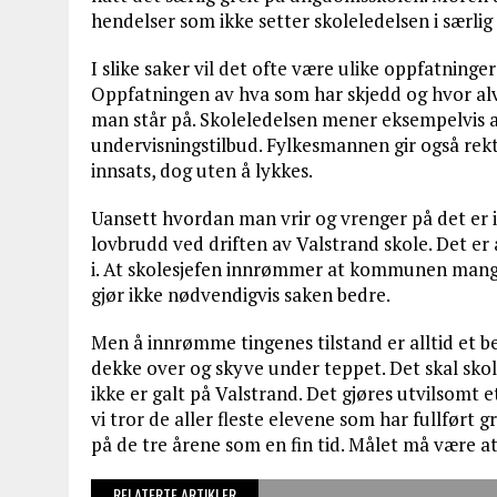
hendelser som ikke setter skoleledelsen i særlig p
I slike saker vil det ofte være ulike oppfatninge
Oppfatningen av hva som har skjedd og hvor alvor
man står på. Skoleledelsen mener eksempelvis at
undervisningstilbud. Fylkesmannen gir også rekto
innsats, dog uten å lykkes.
Uansett hvordan man vrir og vrenger på det er 
lovbrudd ved driften av Valstrand skole. Det er
i. At skolesjefen innrømmer at kommunen mang
gjør ikke nødvendigvis saken bedre.
Men å innrømme tingenes tilstand er alltid et b
dekke over og skyve under teppet. Det skal skoles
ikke er galt på Valstrand. Det gjøres utvilsomt 
vi tror de aller fleste elevene som har fullført
på de tre årene som en fin tid. Målet må være at 
RELATERTE ARTIKLER