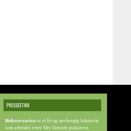
PRESSEETIKK
Birkenesavisa
er ei fri og uavhengig lokalavis
som arbeider etter
Vær Varsom-plakatens