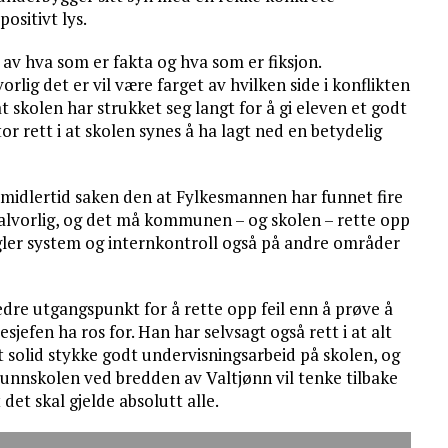
ositivt lys.
r av hva som er fakta og hva som er fiksjon.
lig det er vil være farget av hvilken side i konflikten
 skolen har strukket seg langt for å gi eleven et godt
r rett i at skolen synes å ha lagt ned en betydelig
imidlertid saken den at Fylkesmannen har funnet fire
 alvorlig, og det må kommunen – og skolen – rette opp
ler system og internkontroll også på andre områder
edre utgangspunkt for å rette opp feil enn å prøve å
jefen ha ros for. Han har selvsagt også rett i at alt
et solid stykke godt undervisningsarbeid på skolen, og
 grunnskolen ved bredden av Valtjønn vil tenke tilbake
det skal gjelde absolutt alle.