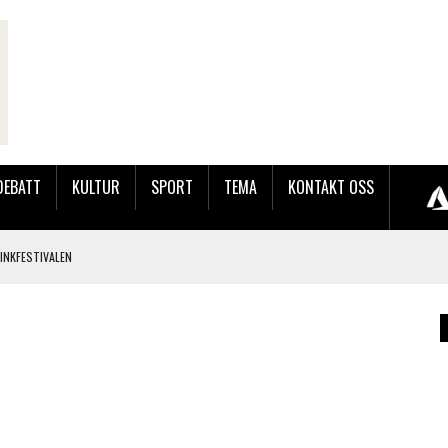
DEBATT
KULTUR
SPORT
TEMA
KONTAKT OSS
LINKFESTIVALEN
JOBBEN VED SYNKRON MEDIA
KFESTIVALEN
OG BRONSE PÅ BLINK