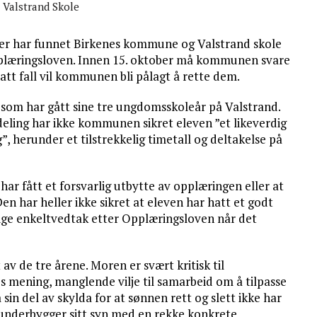
Valstrand Skole
er har funnet Birkenes kommune og Valstrand skole
Opplæringsloven. Innen 15. oktober må kommunen svare
att fall vil kommunen bli pålagt å rette dem.
v som har gått sine tre ungdomsskoleår på Valstrand.
eling har ikke kommunen sikret eleven ”et likeverdig
”, herunder et tilstrekkelig timetall og deltakelse på
ar fått et forsvarlig utbytte av opplæringen eller at
 Den har heller ikke sikret at eleven har hatt et godt
ovlige enkeltvedtak etter Opplæringsloven når det
av de tre årene. Moren er svært kritisk til
s mening, manglende vilje til samarbeid om å tilpasse
in del av skylda for at sønnen rett og slett ikke har
 underbygger sitt syn med en rekke konkrete