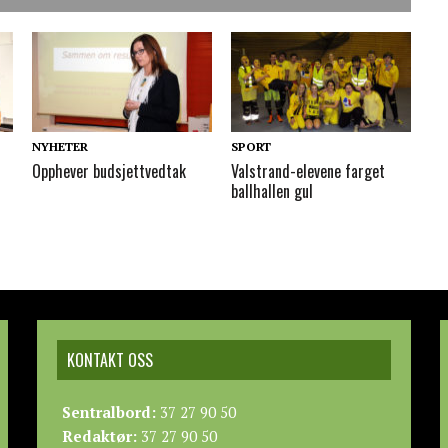
NYHETER
SPORT
Opphever budsjettvedtak
Valstrand-elevene farget
ballhallen gul
KONTAKT OSS
Sentralbord:
37 27 90 50
Redaktør:
37 27 90 50