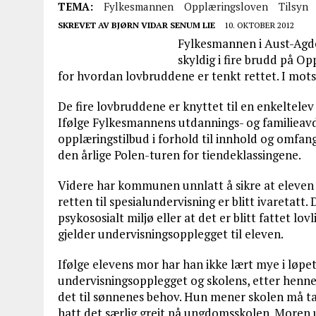
TEMA:
Fylkesmannen
Opplæringsloven
Tilsyn
SKREVET AV
BJØRN VIDAR SENUM LIE
10. OKTOBER 2012
Fylkesmannen i Aust-Agd
skyldig i fire brudd på 
for hvordan lovbruddene er tenkt rettet. I mots
De fire lovbruddene er knyttet til en enkeltele
Ifølge Fylkesmannens utdannings- og familieavd
opplæringstilbud i forhold til innhold og omfang
den årlige Polen-turen for tiendeklassingene.
Videre har kommunen unnlatt å sikre at eleven h
retten til spesialundervisning er blitt ivaretatt.
psykososialt miljø eller at det er blitt fattet l
gjelder undervisningsopplegget til eleven.
Ifølge elevens mor har han ikke lært mye i løpet 
undervisningsopplegget og skolens, etter henne
det til sønnenes behov. Hun mener skolen må ta s
hatt det særlig greit på ungdomsskolen. Moren