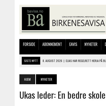
FORSIDE
ABONNEMENT
EAVIS
NYHETER
SISTE NYTT
8. AUGUST 2026
|
ELIAS HAR REGELRETT HERJA PÅ B
7. AUGUST 2026
|
FLYTTER PRODUKSJONEN TIL OSLO: FLERE MISTER 
9. AUGUST 2026
|
BLANDA DROPS FRA MARTIN OG ANDREAS PÅ BLIN
HJEM
NYHETER
8. AUGUST 2026
|
GAUSLÅ KILE OG HAUGEPLASS AANESEN TOK GULL 
Ukas leder: En bedre skole
8. AUGUST 2026
|
TRE DAGER MED MARKEDER, MUSIKK OG FOLKEFEST