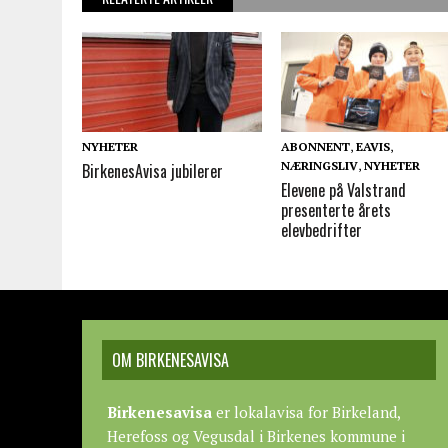
NYHETER
ABONNENT
,
EAVIS
,
NÆRINGSLIV
,
NYHETER
BirkenesAvisa jubilerer
Elevene på Valstrand
presenterte årets
elevbedrifter
OM BIRKENESAVISA
Birkenesavisa
er lokalavisa for Birkeland,
Herefoss og Vegusdal i Birkenes kommune i