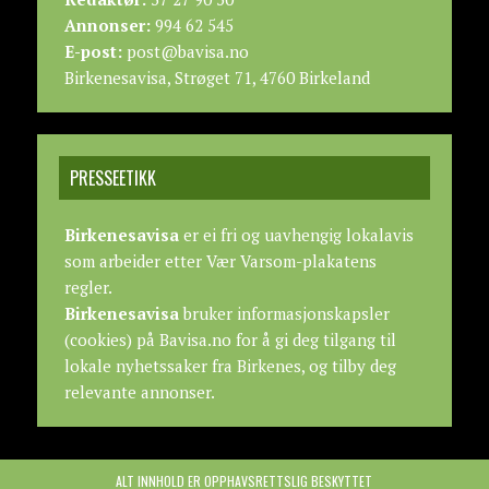
Annonser:
994 62 545
E-post:
post@bavisa.no
Birkenesavisa, Strøget 71, 4760 Birkeland
PRESSEETIKK
Birkenesavisa
er ei fri og uavhengig lokalavis
som arbeider etter
Vær Varsom-plakatens
regler.
Birkenesavisa
bruker informasjonskapsler
(cookies) på Bavisa.no for å gi deg tilgang til
lokale nyhetssaker fra Birkenes, og tilby deg
relevante annonser.
ALT INNHOLD ER OPPHAVSRETTSLIG BESKYTTET