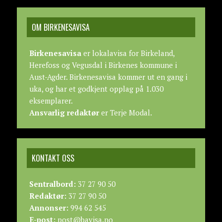
OM BIRKENESAVISA
Birkenesavisa
er lokalavisa for Birkeland,
Herefoss og Vegusdal i Birkenes kommune i
Aust-Agder. Birkenesavisa kommer ut en gang i
uka, og har et godkjent opplag på 1.030
eksemplarer.
Ansvarlig redaktør
er Terje Modal.
KONTAKT OSS
Sentralbord:
37 27 90 50
Redaktør:
37 27 90 50
Annonser:
994 62 545
E-post:
post@bavisa.no