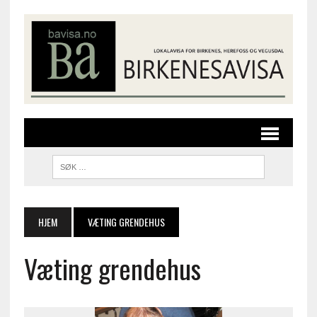
HJEM
VÆTING GRENDEHUS
Væting grendehus