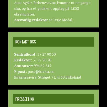
Aust-Agder. Birkenesavisa kommer ut en gang i
uka, og har et godkjent opplag på 1.030
eksemplarer.
Ansvarlig redaktør
er Terje Modal.
KONTAKT OSS
Sentralbord:
37 27 90 50
Redaktør:
37 27 90 50
Annonser:
994 62 545
E-post:
post@bavisa.no
Birkenesavisa, Strøget 71, 4760 Birkeland
PRESSEETIKK