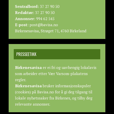
Sentralbord:
37 27 90 50
Redaktør:
37 27 90 50
Annonser:
994 62 545
E-post:
post@bavisa.no
Birkenesavisa, Strøget 71, 4760 Birkeland
PRESSEETIKK
Birkenesavisa
er ei fri og uavhengig lokalavis
som arbeider etter
Vær Varsom-plakatens
regler.
Birkenesavisa
bruker informasjonskapsler
(cookies) på Bavisa.no for å gi deg tilgang til
lokale nyhetssaker fra Birkenes, og tilby deg
relevante annonser.