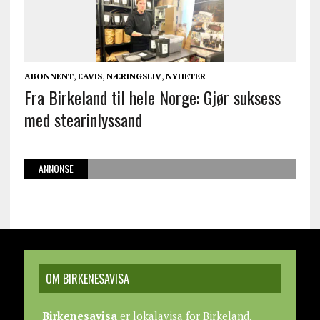
ABONNENT
,
EAVIS
,
NÆRINGSLIV
,
NYHETER
Fra Birkeland til hele Norge: Gjør suksess
med stearinlyssand
ANNONSE
OM BIRKENESAVISA
Birkenesavisa
er lokalavisa for Birkeland,