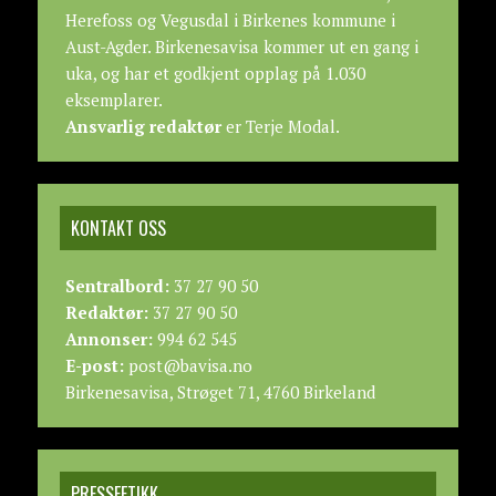
Herefoss og Vegusdal i Birkenes kommune i
Aust-Agder. Birkenesavisa kommer ut en gang i
uka, og har et godkjent opplag på 1.030
eksemplarer.
Ansvarlig redaktør
er Terje Modal.
KONTAKT OSS
Sentralbord:
37 27 90 50
Redaktør:
37 27 90 50
Annonser:
994 62 545
E-post:
post@bavisa.no
Birkenesavisa, Strøget 71, 4760 Birkeland
PRESSEETIKK