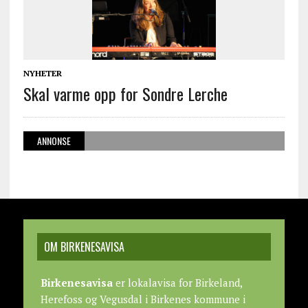
NYHETER
Skal varme opp for Sondre Lerche
ANNONSE
OM BIRKENESAVISA
Birkenesavisa
er lokalavisa for Birkeland,
Herefoss og Vegusdal i Birkenes kommune i