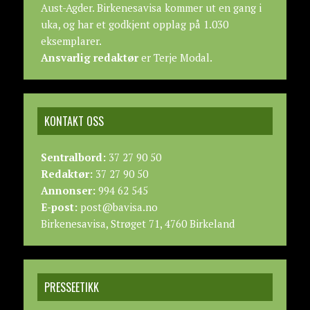
Aust-Agder. Birkenesavisa kommer ut en gang i
uka, og har et godkjent opplag på 1.030
eksemplarer.
Ansvarlig redaktør
er Terje Modal.
KONTAKT OSS
Sentralbord:
37 27 90 50
Redaktør:
37 27 90 50
Annonser:
994 62 545
E-post:
post@bavisa.no
Birkenesavisa, Strøget 71, 4760 Birkeland
PRESSEETIKK