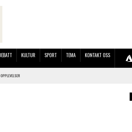
DEBATT
KULTUR
SPORT
TEMA
KONTAKT OSS
 OPPLEVELSER
LAKK GÅRD
JOBBEN VED SYNKRON MEDIA