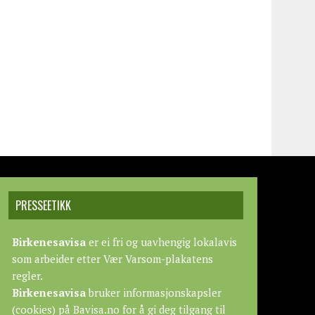
PRESSEETIKK
Birkenesavisa
er ei fri og uavhengig lokalavis
som arbeider etter
Vær Varsom-plakatens
regler.
Birkenesavisa
bruker informasjonskapsler
(cookies) på Bavisa.no for å gi deg tilgang til