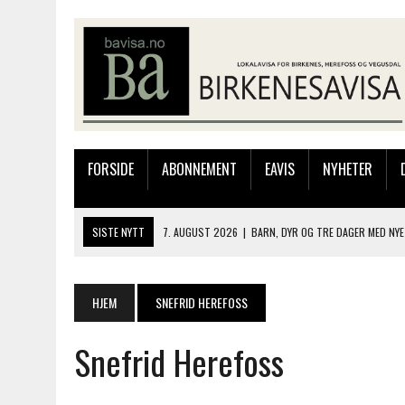
FORSIDE
ABONNEMENT
EAVIS
NYHETER
SISTE NYTT
7. AUGUST 2026
|
BARN, DYR OG TRE DAGER MED NYE
6. AUGUST 2026
|
FRA BARNDOMSMINNER TIL NYE OPPLEVELSER PÅ F
6. AUGUST 2026
|
SOMMERÅPENT MED NY FRISØRUTSTILLING
HJEM
SNEFRID HEREFOSS
6. AUGUST 2026
|
BYGGING AV FLATBUNNINGER PÅ MUSEET
Snefrid Herefoss
7. AUGUST 2026
|
FLYTTER PRODUKSJONEN TIL OSLO: FLERE MISTER 