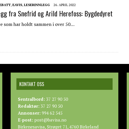
EBATT
,
EAVIS
,
LESERINNLEGG
26. APRIL 2022
egg fra Snefrid og Arild Herefoss: Bygdedyret
dre som har holdt sammen i over 50…
KONTAKT OSS
Sentralbord:
37 27 90 50
Redaktør:
37 27 90 50
Annonser:
994 62 545
E-post:
post@bavisa.no
Birkenesavisa, Strøget 71, 4760 Birkeland