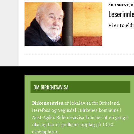
ABONNENT
,
D
Leserinnl
Vi er to el
OM BIRKENESAVISA
Birkenesavisa
er lokalavisa for Birkeland,
Herefoss og Vegusdal i Birkenes kommune i
Aust-Agder. Birkenesavisa kommer ut en gang i
uka, og har et godkjent opplag på 1.030
eksemplarer.