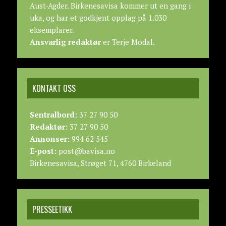
Aust-Agder. Birkenesavisa kommer ut en gang i
uka, og har et godkjent opplag på 1.030
eksemplarer.
Ansvarlig redaktør
er Terje Modal.
KONTAKT OSS
Sentralbord:
37 27 90 50
Redaktør:
37 27 90 50
Annonser:
994 62 545
E-post:
post@bavisa.no
Birkenesavisa, Strøget 71, 4760 Birkeland
PRESSEETIKK