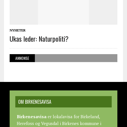
NYHETER
Ukas leder: Naturpoliti?
ANNONSE
OM BIRKENESAVISA
Birkenesavisa
er lokalavisa for Birkeland,
Herefoss og Vegusdal i Birkenes kommune i