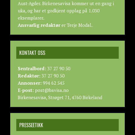
Aust-Agder. Birkenesavisa kommer ut en gang i
uka, og har et godkjent opplag på 1.030
eksemplarer.
Ansvarlig redaktør
er Terje Modal.
KONTAKT OSS
Sentralbord:
37 27 90 50
Redaktør:
37 27 90 50
Annonser:
994 62 545
E-post:
post@bavisa.no
Birkenesavisa, Strøget 71, 4760 Birkeland
PRESSEETIKK