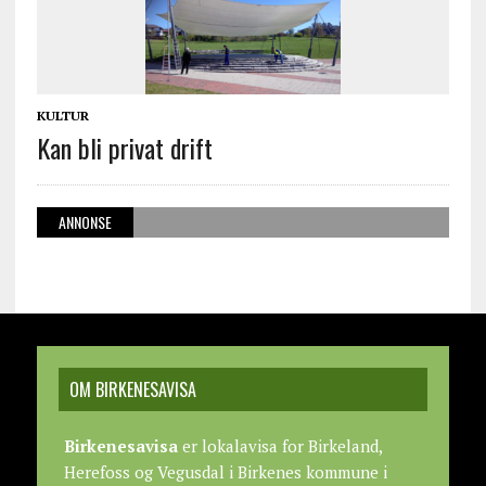
KULTUR
Kan bli privat drift
ANNONSE
OM BIRKENESAVISA
Birkenesavisa
er lokalavisa for Birkeland,
Herefoss og Vegusdal i Birkenes kommune i