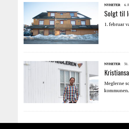
NYHETER
6.
Solgt til
1. februar v
NYHETER
31
Kristians
Meglerne so
kommunen