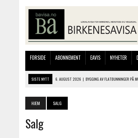
FORSIDE
ABONNEMENT
EAVIS
NYHETER
SISTE NYTT
6. AUGUST 2026
|
BYGGING AV FLATBUNNINGER PÅ M
4. AUGUST 2026
|
SILJE LØLAND STILTE UT I TOLLBODEN – NÅ STIL
4. AUGUST 2026
|
MUSIKANTER FRA BIRKELAND STORKOSTE SEG PÅ
HJEM
SALG
3. AUGUST 2026
|
JAKOB FRIIS TRIO ÅPNET BIRKELIVE MED VARM S
Salg
6. AUGUST 2026
|
SOMMERÅPENT MED NY FRISØRUTSTILLING