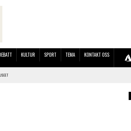
DEBATT
KULTUR
SPORT
TEMA
KONTAKT OSS
USEET
LER HUN UT PÅ SØRLANDSUTSTILLINGEN.
 LYNGDALSKURSENE
TEMNING OG STOR RESPONS