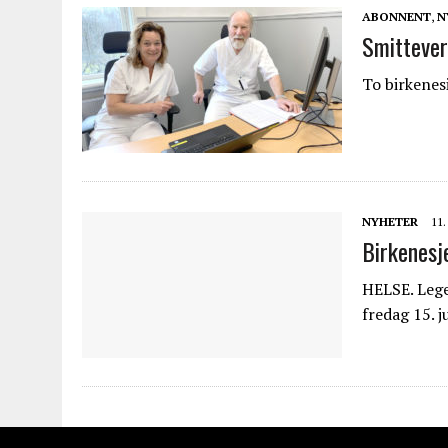
ABONNENT
,
N
Smittever
To birkenes
NYHETER
11.
Birkenesj
HELSE. Lege
fredag 15. 