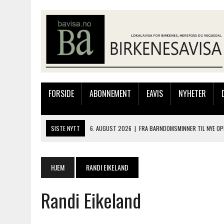
FORSIDE
ABONNEMENT
EAVIS
NYHETER
SISTE NYTT
6. AUGUST 2026
|
FRA BARNDOMSMINNER TIL NYE OP
6. AUGUST 2026
|
SOMMERÅPENT MED NY FRISØRUTSTILLING
6. AUGUST 2026
|
BYGGING AV FLATBUNNINGER PÅ MUSEET
HJEM
RANDI EIKELAND
4. AUGUST 2026
|
SILJE LØLAND STILTE UT I TOLLBODEN – NÅ STIL
Randi Eikeland
7. AUGUST 2026
|
BARN, DYR OG TRE DAGER MED NYE OPPLEVELSER