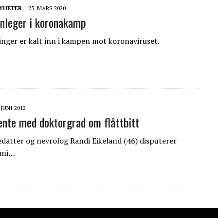
YHETER
25. MARS 2020
nleger i koronakamp
inger er kalt inn i kampen mot koronaviruset.
 JUNI 2012
ente med doktorgrad om flåttbitt
datter og nevrolog Randi Eikeland (46) disputerer
juni…