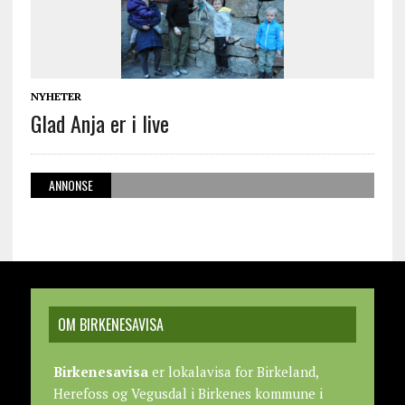
NYHETER
Glad Anja er i live
ANNONSE
OM BIRKENESAVISA
Birkenesavisa
er lokalavisa for Birkeland,
Herefoss og Vegusdal i Birkenes kommune i