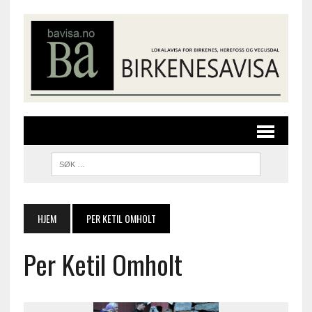
HJEM
PER KETIL OMHOLT
Per Ketil Omholt