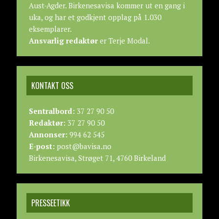
Aust-Agder. Birkenesavisa kommer ut en gang i
uka, og har et godkjent opplag på 1.030
eksemplarer.
Ansvarlig redaktør
er Terje Modal.
KONTAKT OSS
Sentralbord:
37 27 90 50
Redaktør:
37 27 90 50
Annonser:
994 62 545
E-post:
post@bavisa.no
Birkenesavisa, Strøget 71, 4760 Birkeland
PRESSEETIKK