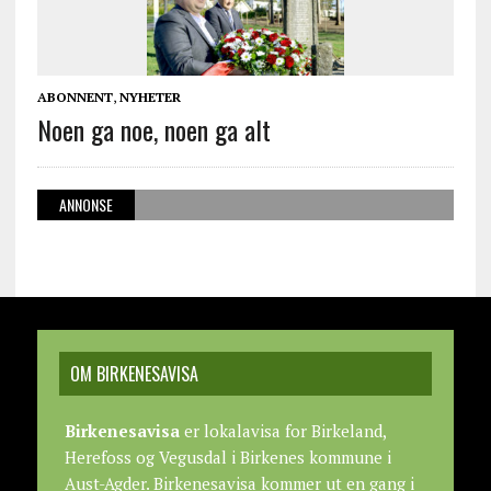
ABONNENT
,
NYHETER
Noen ga noe, noen ga alt
ANNONSE
OM BIRKENESAVISA
Birkenesavisa
er lokalavisa for Birkeland,
Herefoss og Vegusdal i Birkenes kommune i
Aust-Agder. Birkenesavisa kommer ut en gang i