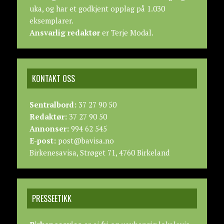
uka, og har et godkjent opplag på 1.030
eksemplarer.
Ansvarlig redaktør
er Terje Modal.
KONTAKT OSS
Sentralbord:
37 27 90 50
Redaktør:
37 27 90 50
Annonser:
994 62 545
E-post:
post@bavisa.no
Birkenesavisa, Strøget 71, 4760 Birkeland
PRESSEETIKK