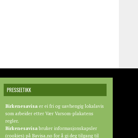
PRESSEETIKK
Birkenesavisa
er ei fri og uavhengig lokalavis
som arbeider etter
Vær Varsom-plakatens
regler.
Birkenesavisa
bruker informasjonskapsler
(cookies) på Bavisa.no for å gi deg tilgang til