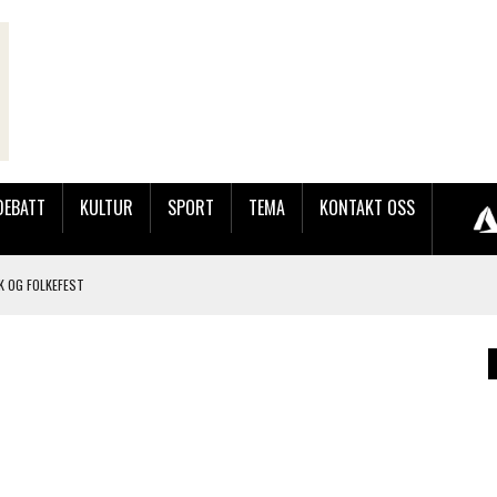
DEBATT
KULTUR
SPORT
TEMA
KONTAKT OSS
K OG FOLKEFEST
JOBBEN VED SYNKRON MEDIA
OG BRONSE PÅ BLINK