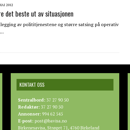
MAI 2012
e det beste ut av situasjonen
egging av polititjenestene og større satsing på operativ
r…
KONTAKT OSS
Sentralbord:
37 27 90 50
Redaktør:
37 27 90 50
Annonser:
994 62 545
E-post:
post@bavisa.no
Birkenesavisa, Strøget 71, 4760 Birkeland