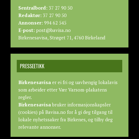
Sentralbord:
37 27 90 50
Redaktør:
37 27 90 50
Annonser:
994 62 545
E-post:
post@bavisa.no
Birkenesavisa, Strøget 71, 4760 Birkeland
PRESSEETIKK
Birkenesavisa
er ei fri og uavhengig lokalavis
som arbeider etter
Vær Varsom-plakatens
regler.
Birkenesavisa
bruker informasjonskapsler
(cookies) på Bavisa.no for å gi deg tilgang til
lokale nyhetssaker fra Birkenes, og tilby deg
relevante annonser.