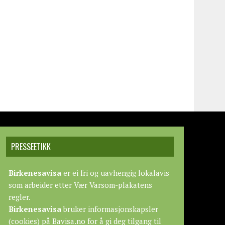
PRESSEETIKK
Birkenesavisa
er ei fri og uavhengig lokalavis
som arbeider etter
Vær Varsom-plakatens
regler.
Birkenesavisa
bruker informasjonskapsler
(cookies) på Bavisa.no for å gi deg tilgang til