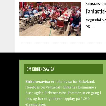
ABONNENT
,
B
Fantasti
Vegusdal Ve
og…
OM BIRKENESAVISA
Birkenesavisa
er lokalavisa for Birkeland,
Herefoss og Vegusdal i Birkenes kommune i
Aust-Agder. Birkenesavisa kommer ut en gang i
uka, og har et godkjent opplag på 1.030
eksemplarer.