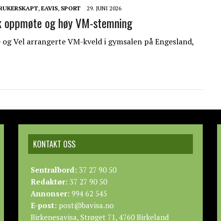
RUKERSKAPT
,
EAVIS
,
SPORT
29. JUNI 2026
sk oppmøte og høy VM-stemning
 og Vel arrangerte VM-kveld i gymsalen på Engesland,
KONTAKT OSS
Sentralbord:
37 27 90 50
Redaktør:
37 27 90 50
Annonser:
994 62 545
E-post:
post@bavisa.no
Birkenesavisa, Strøget 71, 4760 Birkeland