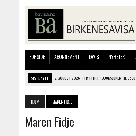
FORSIDE
ABONNEMENT
EAVIS
NYHETER
SISTE NYTT
7. AUGUST 2026
|
FLYTTER PRODUKSJONEN TIL OSLO:
7. AUGUST 2026
|
BARN, DYR OG TRE DAGER MED NYE OPPLEVELSER
6. AUGUST 2026
|
FRA BARNDOMSMINNER TIL NYE OPPLEVELSER PÅ F
HJEM
MAREN FIDJE
6. AUGUST 2026
|
SOMMERÅPENT MED NY FRISØRUTSTILLING
Maren Fidje
8. AUGUST 2026
|
ELIAS HAR REGELRETT HERJA PÅ BLINKFESTIVALEN