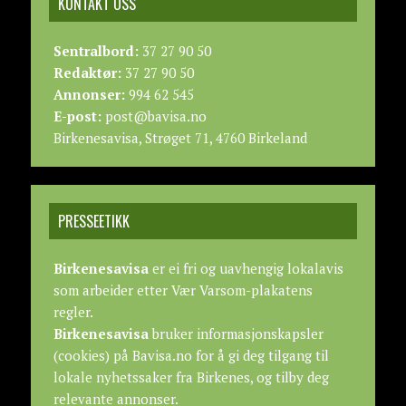
KONTAKT OSS
Sentralbord:
37 27 90 50
Redaktør:
37 27 90 50
Annonser:
994 62 545
E-post:
post@bavisa.no
Birkenesavisa, Strøget 71, 4760 Birkeland
PRESSEETIKK
Birkenesavisa
er ei fri og uavhengig lokalavis
som arbeider etter
Vær Varsom-plakatens
regler.
Birkenesavisa
bruker informasjonskapsler
(cookies) på Bavisa.no for å gi deg tilgang til
lokale nyhetssaker fra Birkenes, og tilby deg
relevante annonser.