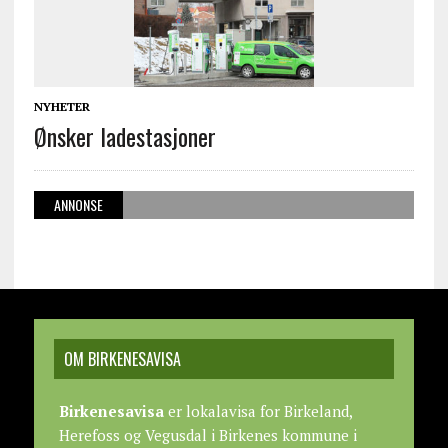
NYHETER
Ønsker ladestasjoner
ANNONSE
OM BIRKENESAVISA
Birkenesavisa
er lokalavisa for Birkeland,
Herefoss og Vegusdal i Birkenes kommune i