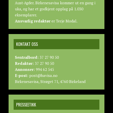
Aust-Agder. Birkenesavisa kommer ut en gang i
uka, og har et godkjent opplag på 1.030
eksemplarer.
Ansvarlig redaktør
er Terje Modal.
KONTAKT OSS
Sentralbord:
37 27 90 50
Redaktør:
37 27 90 50
Annonser:
994 62 545
E-post:
post@bavisa.no
Birkenesavisa, Strøget 71, 4760 Birkeland
PRESSEETIKK