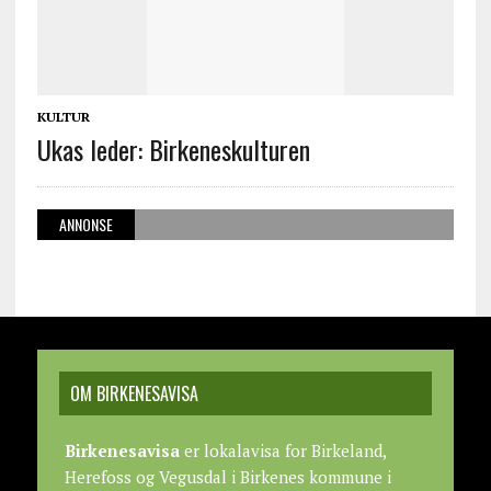
KULTUR
Ukas leder: Birkeneskulturen
ANNONSE
OM BIRKENESAVISA
Birkenesavisa
er lokalavisa for Birkeland,
Herefoss og Vegusdal i Birkenes kommune i