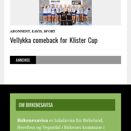
ABONNENT
,
EAVIS
,
SPORT
Vellykka comeback for Klister Cup
ANNONSE
OM BIRKENESAVISA
Birkenesavisa
er lokalavisa for Birkeland,
Herefoss og Vegusdal i Birkenes kommune i