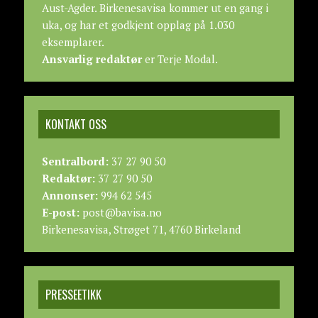
Aust-Agder. Birkenesavisa kommer ut en gang i
uka, og har et godkjent opplag på 1.030
eksemplarer.
Ansvarlig redaktør
er Terje Modal.
KONTAKT OSS
Sentralbord:
37 27 90 50
Redaktør:
37 27 90 50
Annonser:
994 62 545
E-post:
post@bavisa.no
Birkenesavisa, Strøget 71, 4760 Birkeland
PRESSEETIKK