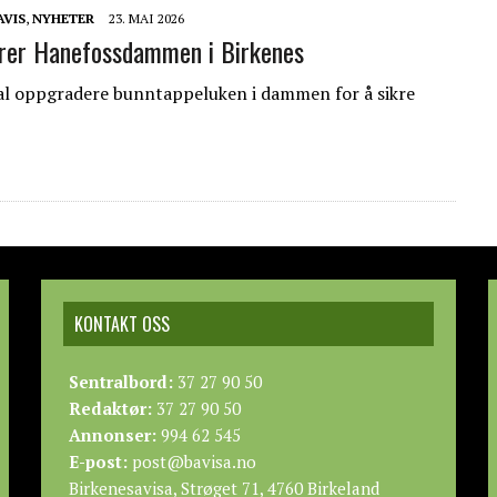
AVIS
,
NYHETER
23. MAI 2026
rer Hanefossdammen i Birkenes
al oppgradere bunntappeluken i dammen for å sikre
KONTAKT OSS
Sentralbord:
37 27 90 50
Redaktør:
37 27 90 50
Annonser:
994 62 545
E-post:
post@bavisa.no
Birkenesavisa, Strøget 71, 4760 Birkeland