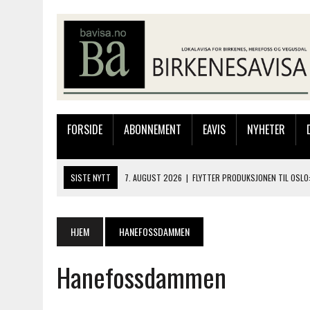
FORSIDE
ABONNEMENT
EAVIS
NYHETER
SISTE NYTT
7. AUGUST 2026
|
FLYTTER PRODUKSJONEN TIL OSLO:
7. AUGUST 2026
|
BARN, DYR OG TRE DAGER MED NYE OPPLEVELSER
6. AUGUST 2026
|
FRA BARNDOMSMINNER TIL NYE OPPLEVELSER PÅ F
HJEM
HANEFOSSDAMMEN
6. AUGUST 2026
|
SOMMERÅPENT MED NY FRISØRUTSTILLING
Hanefossdammen
8. AUGUST 2026
|
ELIAS HAR REGELRETT HERJA PÅ BLINKFESTIVALEN