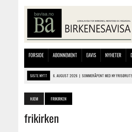
FORSIDE
ABONNEMENT
EAVIS
NYHETER
SISTE NYTT
6. AUGUST 2026
|
SOMMERÅPENT MED NY FRISØRUTS
6. AUGUST 2026
|
BYGGING AV FLATBUNNINGER PÅ MUSEET
4. AUGUST 2026
|
SILJE LØLAND STILTE UT I TOLLBODEN – NÅ STIL
HJEM
FRIKIRKEN
4. AUGUST 2026
|
MUSIKANTER FRA BIRKELAND STORKOSTE SEG PÅ
frikirken
6. AUGUST 2026
|
FRA BARNDOMSMINNER TIL NYE OPPLEVELSER PÅ F