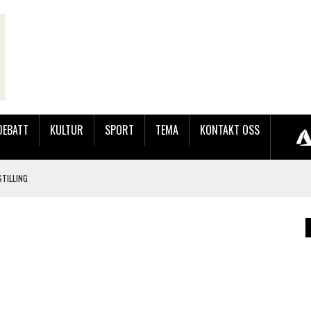
DEBATT
KULTUR
SPORT
TEMA
KONTAKT OSS
TILLING
LER HUN UT PÅ SØRLANDSUTSTILLINGEN.
 LYNGDALSKURSENE
LAKK GÅRD