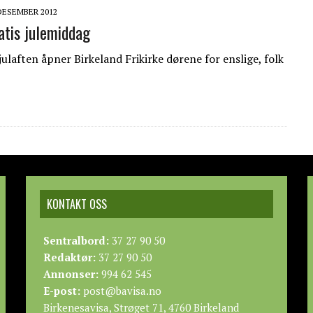
 DESEMBER 2012
atis julemiddag
julaften åpner Birkeland Frikirke dørene for enslige, folk
KONTAKT OSS
Sentralbord:
37 27 90 50
Redaktør:
37 27 90 50
Annonser:
994 62 545
E-post:
post@bavisa.no
Birkenesavisa, Strøget 71, 4760 Birkeland