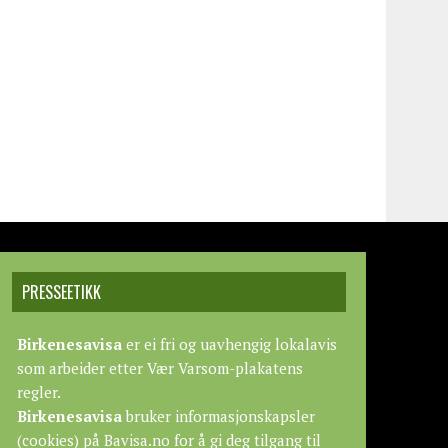
PRESSEETIKK
Birkenesavisa
er ei fri og uavhengig lokalavis
som arbeider etter
Vær Varsom-plakatens
regler.
Birkenesavisa
bruker informasjonskapsler
(cookies) på Bavisa.no for å gi deg tilgang til