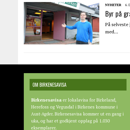
NYHETER
6.
Byr på gr
På selveste 
med…
OM BIRKENESAVISA
Birkenesavisa
er lokalavisa for Birkeland,
Herefoss og Vegusdal i Birkenes kommune i
Aust-Agder. Birkenesavisa kommer ut en gang i
uka, og har et godkjent opplag på 1.030
eksemplarer.