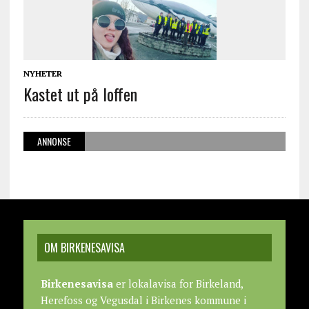
NYHETER
Kastet ut på loffen
ANNONSE
OM BIRKENESAVISA
Birkenesavisa
er lokalavisa for Birkeland,
Herefoss og Vegusdal i Birkenes kommune i