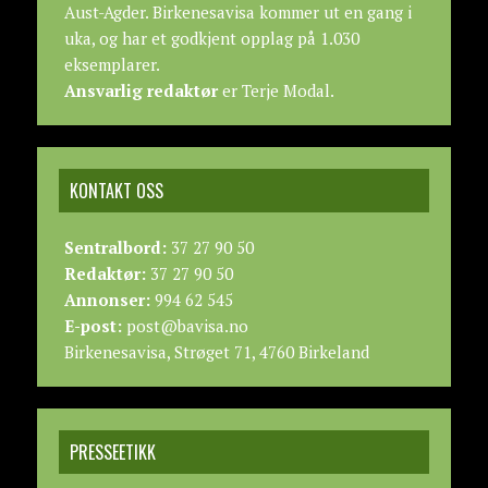
Aust-Agder. Birkenesavisa kommer ut en gang i
uka, og har et godkjent opplag på 1.030
eksemplarer.
Ansvarlig redaktør
er Terje Modal.
KONTAKT OSS
Sentralbord:
37 27 90 50
Redaktør:
37 27 90 50
Annonser:
994 62 545
E-post:
post@bavisa.no
Birkenesavisa, Strøget 71, 4760 Birkeland
PRESSEETIKK