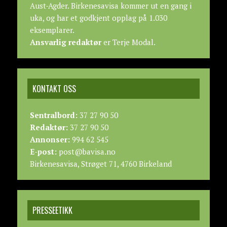
Aust-Agder. Birkenesavisa kommer ut en gang i
uka, og har et godkjent opplag på 1.030
eksemplarer.
Ansvarlig redaktør
er Terje Modal.
KONTAKT OSS
Sentralbord:
37 27 90 50
Redaktør:
37 27 90 50
Annonser:
994 62 545
E-post:
post@bavisa.no
Birkenesavisa, Strøget 71, 4760 Birkeland
PRESSEETIKK