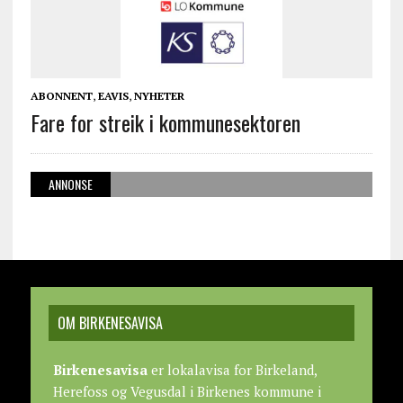
ABONNENT
,
EAVIS
,
NYHETER
Fare for streik i kommunesektoren
ANNONSE
OM BIRKENESAVISA
Birkenesavisa
er lokalavisa for Birkeland,
Herefoss og Vegusdal i Birkenes kommune i