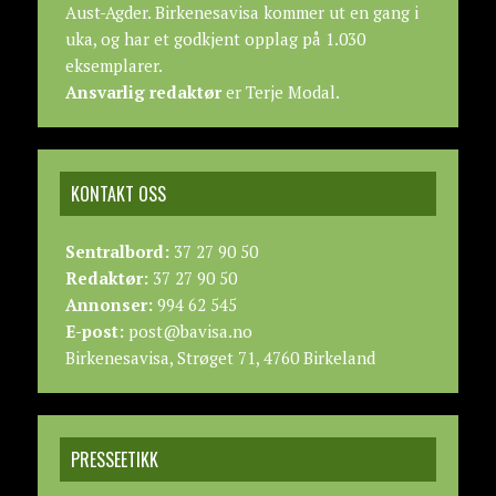
Aust-Agder. Birkenesavisa kommer ut en gang i
uka, og har et godkjent opplag på 1.030
eksemplarer.
Ansvarlig redaktør
er Terje Modal.
KONTAKT OSS
Sentralbord:
37 27 90 50
Redaktør:
37 27 90 50
Annonser:
994 62 545
E-post:
post@bavisa.no
Birkenesavisa, Strøget 71, 4760 Birkeland
PRESSEETIKK