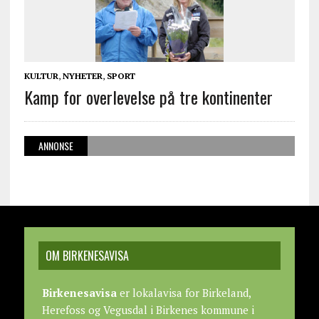
KULTUR
,
NYHETER
,
SPORT
Kamp for overlevelse på tre kontinenter
ANNONSE
OM BIRKENESAVISA
Birkenesavisa
er lokalavisa for Birkeland,
Herefoss og Vegusdal i Birkenes kommune i