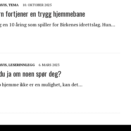
AVIS
,
TEMA
10. OKTOBER 2025
rn fortjener en trygg hjemmebane
g en 10 åring som spiller for Birkenes idrettslag. Hun…
AVIS
,
LESERINNLEGG
6. MARS 2023
du ja om noen spør deg?
o hjemme ikke er en mulighet, kan det…