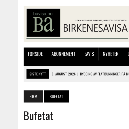
FORSIDE
ABONNEMENT
EAVIS
NYHETER
SISTE NYTT
6. AUGUST 2026
|
BYGGING AV FLATBUNNINGER PÅ M
4. AUGUST 2026
|
SILJE LØLAND STILTE UT I TOLLBODEN – NÅ STIL
4. AUGUST 2026
|
MUSIKANTER FRA BIRKELAND STORKOSTE SEG PÅ
HJEM
BUFETAT
3. AUGUST 2026
|
JAKOB FRIIS TRIO ÅPNET BIRKELIVE MED VARM S
Bufetat
6. AUGUST 2026
|
SOMMERÅPENT MED NY FRISØRUTSTILLING