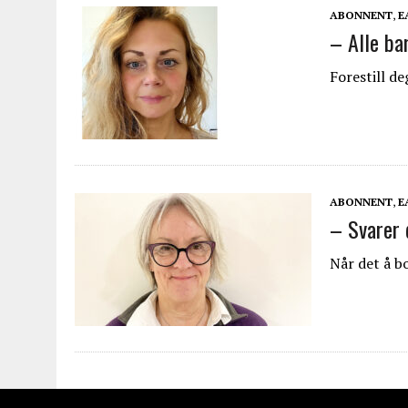
ABONNENT
,
E
– Alle ba
Forestill de
ABONNENT
,
E
– Svarer 
Når det å b