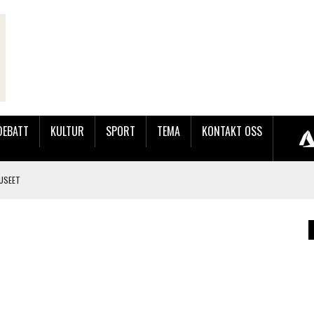
DEBATT
KULTUR
SPORT
TEMA
KONTAKT OSS
USEET
LER HUN UT PÅ SØRLANDSUTSTILLINGEN.
 LYNGDALSKURSENE
TEMNING OG STOR RESPONS