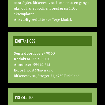
Aust-Agder. Birkenesavisa kommer ut en gang i
uka, og har et godkjent opplag på 1.030
eksemplarer.
Ansvarlig redaktør
er Terje Modal.
KONTAKT OSS
Sentralbord:
37 27 90 50
Redaktør:
37 27 90 50
Annonser:
994 62 545
E-post:
post@bavisa.no
Birkenesavisa, Strøget 71, 4760 Birkeland
PRESSEETIKK