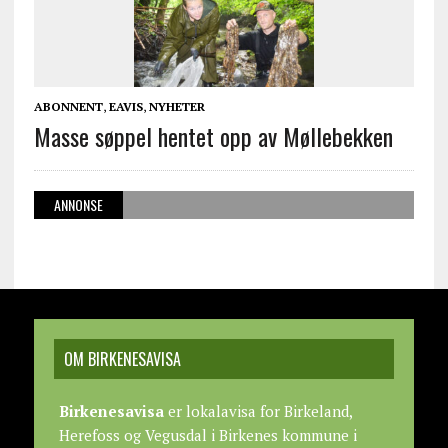
ABONNENT
,
EAVIS
,
NYHETER
Masse søppel hentet opp av Møllebekken
ANNONSE
OM BIRKENESAVISA
Birkenesavisa
er lokalavisa for Birkeland,
Herefoss og Vegusdal i Birkenes kommune i