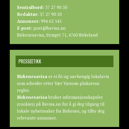
Sentralbord:
37 27 90 50
Redaktør:
37 27 90 50
Annonser:
994 62 545
E-post:
post@bavisa.no
Birkenesavisa, Strøget 71, 4760 Birkeland
PRESSEETIKK
Birkenesavisa
er ei fri og uavhengig lokalavis
som arbeider etter
Vær Varsom-plakatens
regler.
Birkenesavisa
bruker informasjonskapsler
(cookies) på Bavisa.no for å gi deg tilgang til
lokale nyhetssaker fra Birkenes, og tilby deg
relevante annonser.