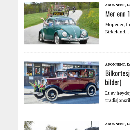
ABONNENT
,
E
Mer enn 1
Mopeder, fir
Birkeland…
ABONNENT
,
E
Bilkortes
bilder)
Et av høyde
tradisjonsr
ABONNENT
,
E