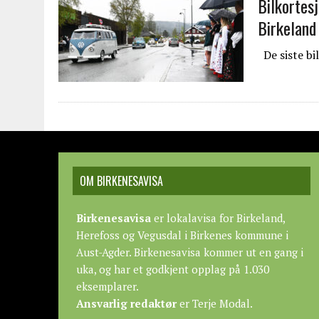
Bilkortes
Birkeland
De siste bi
OM BIRKENESAVISA
Birkenesavisa
er lokalavisa for Birkeland,
Herefoss og Vegusdal i Birkenes kommune i
Aust-Agder. Birkenesavisa kommer ut en gang i
uka, og har et godkjent opplag på 1.030
eksemplarer.
Ansvarlig redaktør
er Terje Modal.