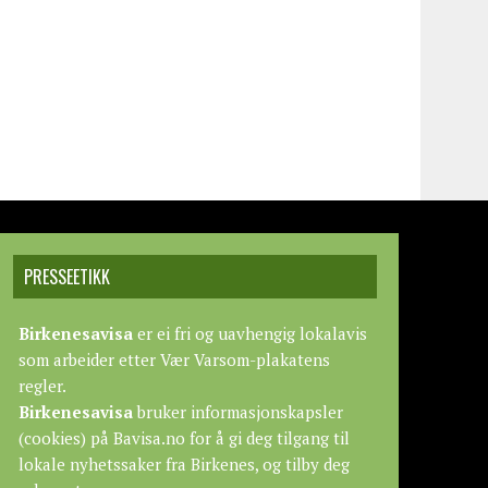
PRESSEETIKK
Birkenesavisa
er ei fri og uavhengig lokalavis
som arbeider etter
Vær Varsom-plakatens
regler.
Birkenesavisa
bruker informasjonskapsler
(cookies) på Bavisa.no for å gi deg tilgang til
lokale nyhetssaker fra Birkenes, og tilby deg