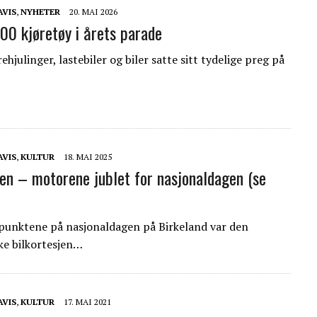
AVIS
,
NYHETER
20. MAI 2026
00 kjøretøy i årets parade
ehjulinger, lastebiler og biler satte sitt tydelige preg på
AVIS
,
KULTUR
18. MAI 2025
jen – motorene jublet for nasjonaldagen (se
punktene på nasjonaldagen på Birkeland var den
ike bilkortesjen…
AVIS
,
KULTUR
17. MAI 2021