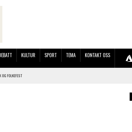
DEBATT
KULTUR
SPORT
TEMA
KONTAKT OSS
K OG FOLKEFEST
JOBBEN VED SYNKRON MEDIA
OG BRONSE PÅ BLINK