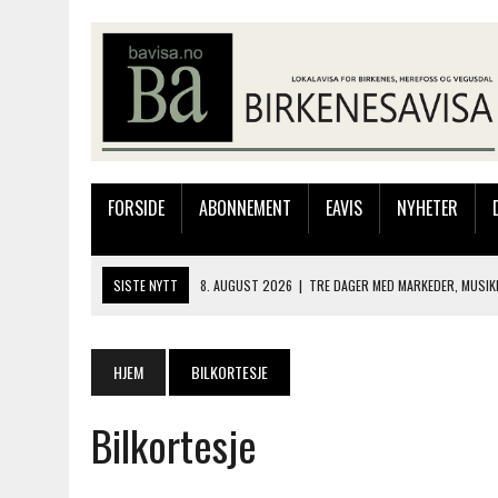
FORSIDE
ABONNEMENT
EAVIS
NYHETER
SISTE NYTT
8. AUGUST 2026
|
TRE DAGER MED MARKEDER, MUSIK
8. AUGUST 2026
|
ELIAS HAR REGELRETT HERJA PÅ BLINKFESTIVALEN
7. AUGUST 2026
|
FLYTTER PRODUKSJONEN TIL OSLO: FLERE MISTER 
HJEM
BILKORTESJE
7. AUGUST 2026
|
BARN, DYR OG TRE DAGER MED NYE OPPLEVELSER
Bilkortesje
8. AUGUST 2026
|
GAUSLÅ KILE OG HAUGEPLASS AANESEN TOK GULL 