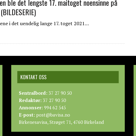
jen ble det lengste 17. maitoget noensinne på
 (BILDESERIE)
lene i det uendelig lange 17. toget 2021…
KONTAKT OSS
Sentralbord:
37 27 90 50
Redaktør:
37 27 90 50
Annonser:
994 62 545
E-post:
post@bavisa.no
Birkenesavisa, Strøget 71, 4760 Birkeland