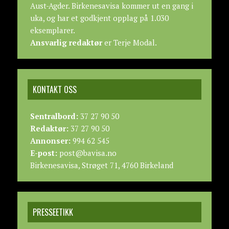
Aust-Agder. Birkenesavisa kommer ut en gang i
uka, og har et godkjent opplag på 1.030
eksemplarer.
Ansvarlig redaktør
er Terje Modal.
KONTAKT OSS
Sentralbord:
37 27 90 50
Redaktør:
37 27 90 50
Annonser:
994 62 545
E-post:
post@bavisa.no
Birkenesavisa, Strøget 71, 4760 Birkeland
PRESSEETIKK