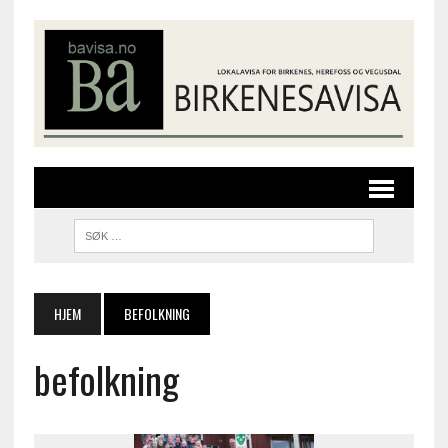
HJEM
BEFOLKNING
befolkning