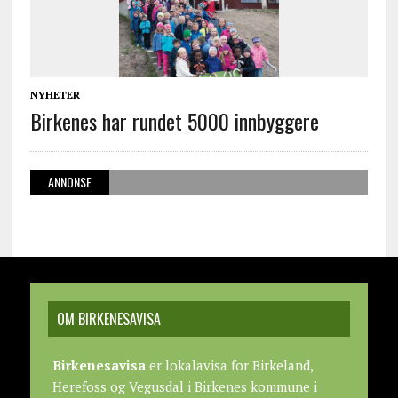
NYHETER
Birkenes har rundet 5000 innbyggere
ANNONSE
OM BIRKENESAVISA
Birkenesavisa
er lokalavisa for Birkeland,
Herefoss og Vegusdal i Birkenes kommune i