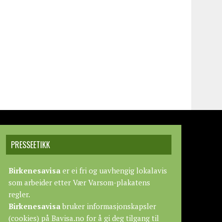
PRESSEETIKK
Birkenesavisa
er ei fri og uavhengig lokalavis
som arbeider etter
Vær Varsom-plakatens
regler.
Birkenesavisa
bruker informasjonskapsler
(cookies) på Bavisa.no for å gi deg tilgang til