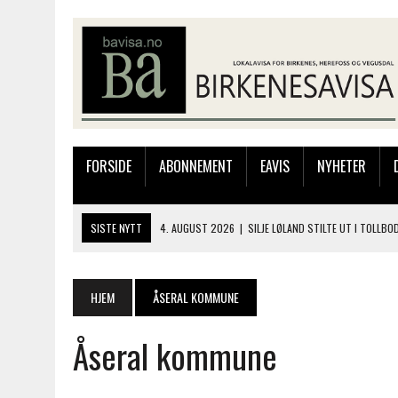
FORSIDE
ABONNEMENT
EAVIS
NYHETER
SISTE NYTT
4. AUGUST 2026
|
SILJE LØLAND STILTE UT I TOLLB
4. AUGUST 2026
|
MUSIKANTER FRA BIRKELAND STORKOSTE SEG PÅ
3. AUGUST 2026
|
JAKOB FRIIS TRIO ÅPNET BIRKELIVE MED VARM S
HJEM
ÅSERAL KOMMUNE
3. AUGUST 2026
|
333.000 KRONER TIL SKOLEPROSJEKT I PERU: HA
Åseral kommune
6. AUGUST 2026
|
BYGGING AV FLATBUNNINGER PÅ MUSEET