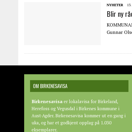
NYHETER
13.
Blir ny r
KOMMUNALT.
Gunnar Olse
OM BIRKENESAVISA
Birkenesavisa
er lokalavisa for Birkeland,
Herefoss og Vegusdal i Birkenes kommune i
Aust-Agder. Birkenesavisa kommer ut en gang i
uka, og har et godkjent opplag på 1.030
eksemplarer.