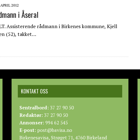
 APRIL 2012
ådmann i Åseral
 Assisterende rådmann i Birkenes kommune, Kjell
n (52), takket…
KONTAKT OSS
Sentralbord:
37 27 90 50
Redaktør:
37 27 90 50
Annonser:
994 62 545
E-post:
post@bavisa.no
Birkenesavisa, Strøget 71, 4760 Birkeland