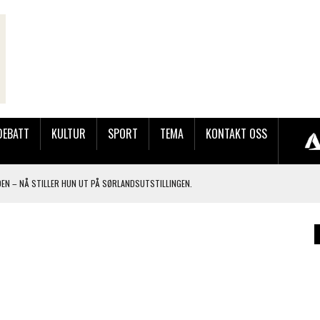
DEBATT
KULTUR
SPORT
TEMA
KONTAKT OSS
ODEN – NÅ STILLER HUN UT PÅ SØRLANDSUTSTILLINGEN.
 LYNGDALSKURSENE
TEMNING OG STOR RESPONS
GEBASAREN PÅ RUGSLAND SAMLET HUNDREVIS AV GJESTER