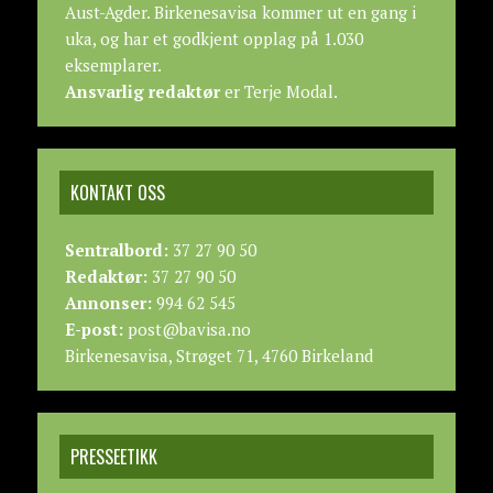
Aust-Agder. Birkenesavisa kommer ut en gang i
uka, og har et godkjent opplag på 1.030
eksemplarer.
Ansvarlig redaktør
er Terje Modal.
KONTAKT OSS
Sentralbord:
37 27 90 50
Redaktør:
37 27 90 50
Annonser:
994 62 545
E-post:
post@bavisa.no
Birkenesavisa, Strøget 71, 4760 Birkeland
PRESSEETIKK