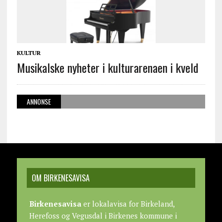
KULTUR
Musikalske nyheter i kulturarenaen i kveld
ANNONSE
OM BIRKENESAVISA
Birkenesavisa
er lokalavisa for Birkeland,
Herefoss og Vegusdal i Birkenes kommune i