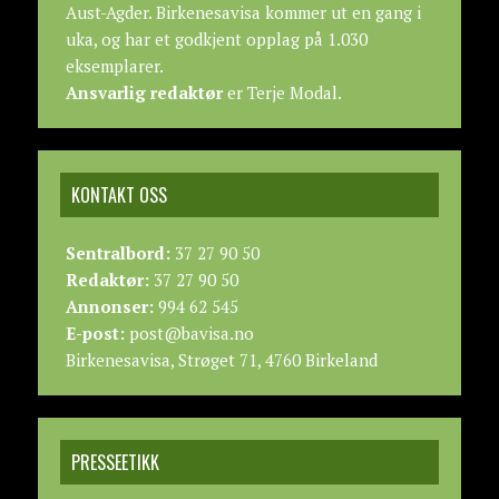
Aust-Agder. Birkenesavisa kommer ut en gang i
uka, og har et godkjent opplag på 1.030
eksemplarer.
Ansvarlig redaktør
er Terje Modal.
KONTAKT OSS
Sentralbord:
37 27 90 50
Redaktør:
37 27 90 50
Annonser:
994 62 545
E-post:
post@bavisa.no
Birkenesavisa, Strøget 71, 4760 Birkeland
PRESSEETIKK