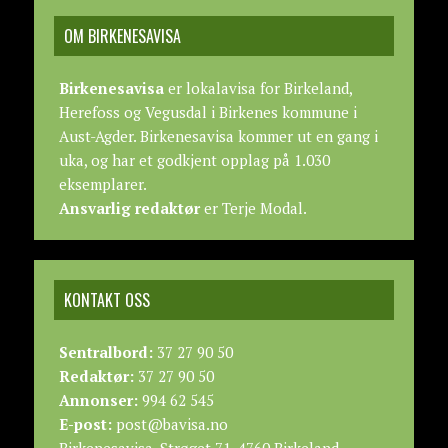
OM BIRKENESAVISA
Birkenesavisa
er lokalavisa for Birkeland,
Herefoss og Vegusdal i Birkenes kommune i
Aust-Agder. Birkenesavisa kommer ut en gang i
uka, og har et godkjent opplag på 1.030
eksemplarer.
Ansvarlig redaktør
er Terje Modal.
KONTAKT OSS
Sentralbord:
37 27 90 50
Redaktør:
37 27 90 50
Annonser:
994 62 545
E-post:
post@bavisa.no