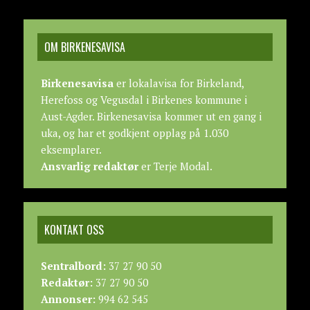
OM BIRKENESAVISA
Birkenesavisa
er lokalavisa for Birkeland,
Herefoss og Vegusdal i Birkenes kommune i
Aust-Agder. Birkenesavisa kommer ut en gang i
uka, og har et godkjent opplag på 1.030
eksemplarer.
Ansvarlig redaktør
er Terje Modal.
KONTAKT OSS
Sentralbord:
37 27 90 50
Redaktør:
37 27 90 50
Annonser:
994 62 545