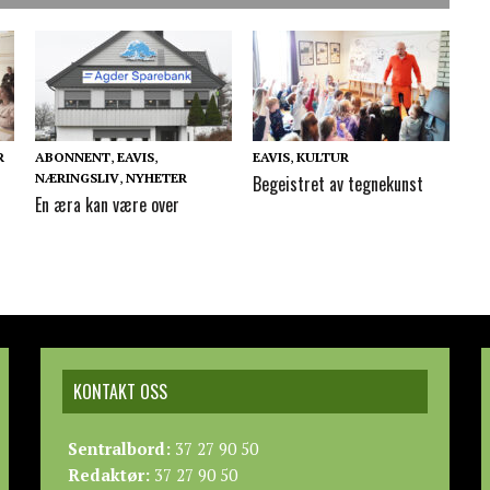
R
ABONNENT
,
EAVIS
,
EAVIS
,
KULTUR
NÆRINGSLIV
,
NYHETER
Begeistret av tegnekunst
En æra kan være over
KONTAKT OSS
Sentralbord:
37 27 90 50
Redaktør:
37 27 90 50