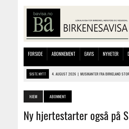
FORSIDE
ABONNEMENT
EAVIS
NYHETER
SISTE NYTT
4. AUGUST 2026
|
MUSIKANTER FRA BIRKELAND STO
4. AUGUST 2026
|
HOMME KLAR FOR KONGELAGET!
3. AUGUST 2026
|
JAKOB FRIIS TRIO ÅPNET BIRKELIVE MED VARM S
HJEM
ABONNENT
3. AUGUST 2026
|
333.000 KRONER TIL SKOLEPROSJEKT I PERU: HA
Ny hjertestarter også på 
4. AUGUST 2026
|
SILJE LØLAND STILTE UT I TOLLBODEN – NÅ STIL