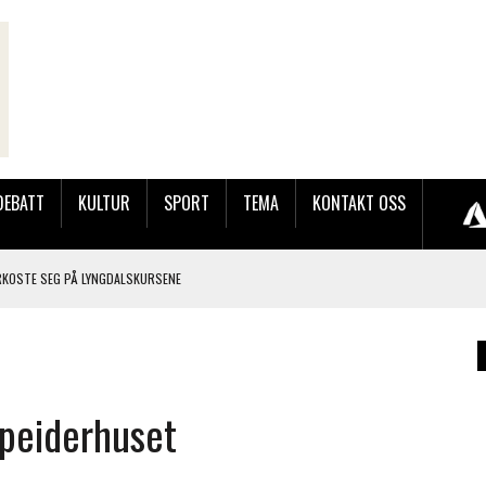
DEBATT
KULTUR
SPORT
TEMA
KONTAKT OSS
RKOSTE SEG PÅ LYNGDALSKURSENE
TEMNING OG STOR RESPONS
GEBASAREN PÅ RUGSLAND SAMLET HUNDREVIS AV GJESTER
Speiderhuset
LER HUN UT PÅ SØRLANDSUTSTILLINGEN.