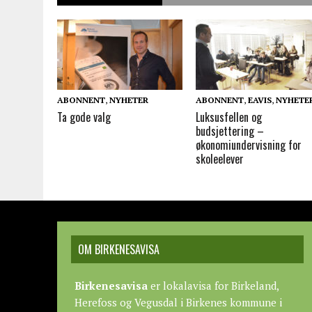
ABONNENT
,
NYHETER
ABONNENT
,
EAVIS
,
NYHETE
Ta gode valg
Luksusfellen og
budsjettering –
økonomiundervisning for
skoleelever
OM BIRKENESAVISA
Birkenesavisa
er lokalavisa for Birkeland,
Herefoss og Vegusdal i Birkenes kommune i