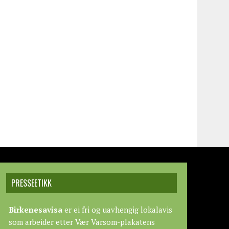
PRESSEETIKK
Birkenesavisa
er ei fri og uavhengig lokalavis
som arbeider etter
Vær Varsom-plakatens