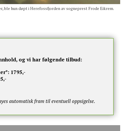
r, ble hun døpt i Herefossfjorden av sogneprest Frode Eikrem.
nnhold, og vi har følgende tilbud:
er*:
1795,-
5,-
s automatisk fram til eventuell oppsigelse.