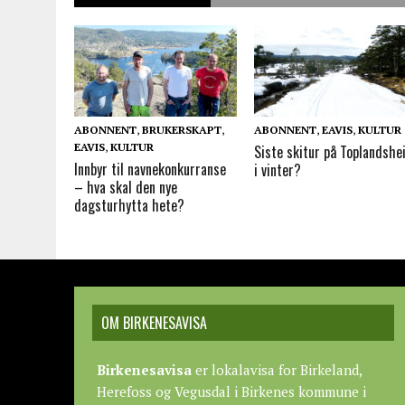
ABONNENT
,
BRUKERSKAPT
,
ABONNENT
,
EAVIS
,
KULTUR
EAVIS
,
KULTUR
Siste skitur på Toplandshe
Innbyr til navnekonkurranse
i vinter?
– hva skal den nye
dagsturhytta hete?
OM BIRKENESAVISA
Birkenesavisa
er lokalavisa for Birkeland,
Herefoss og Vegusdal i Birkenes kommune i