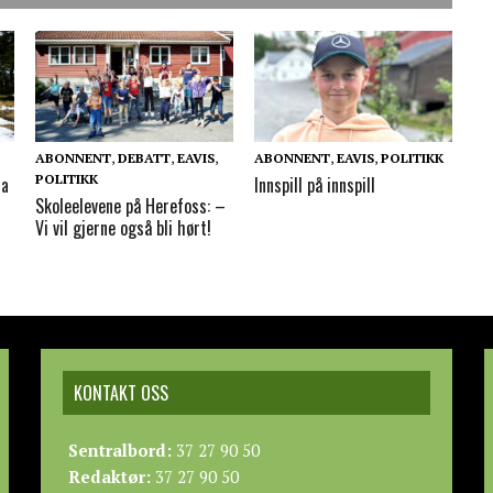
ABONNENT
,
DEBATT
,
EAVIS
,
ABONNENT
,
EAVIS
,
POLITIKK
POLITIKK
ia
Innspill på innspill
Skoleelevene på Herefoss: –
Vi vil gjerne også bli hørt!
KONTAKT OSS
Sentralbord:
37 27 90 50
Redaktør:
37 27 90 50