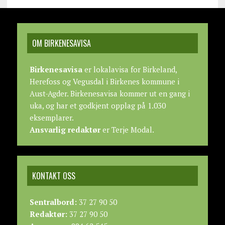
OM BIRKENESAVISA
Birkenesavisa
er lokalavisa for Birkeland,
Herefoss og Vegusdal i Birkenes kommune i
Aust-Agder. Birkenesavisa kommer ut en gang i
uka, og har et godkjent opplag på 1.030
eksemplarer.
Ansvarlig redaktør
er Terje Modal.
KONTAKT OSS
Sentralbord:
37 27 90 50
Redaktør:
37 27 90 50