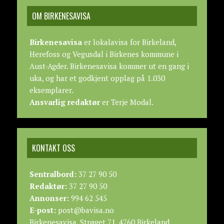
OM BIRKENESAVISA
Birkenesavisa
er lokalavisa for Birkeland,
Herefoss og Vegusdal i Birkenes kommune i
Aust-Agder. Birkenesavisa kommer ut en gang i
uka, og har et godkjent opplag på 1.030
eksemplarer.
Ansvarlig redaktør
er Terje Modal.
KONTAKT OSS
Sentralbord:
37 27 90 50
Redaktør:
37 27 90 50
Annonser:
994 62 545
E-post:
post@bavisa.no
Birkenesavisa, Strøget 71, 4760 Birkeland