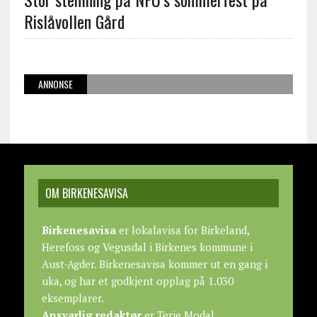
Rislåvollen Gård
ANNONSE
OM BIRKENESAVISA
Birkenesavisa
er lokalavisa for Birkeland,
Herefoss og Vegusdal i Birkenes kommune i
Aust-Agder. Birkenesavisa kommer ut en gang i
uka, og har et godkjent opplag på 1.030
eksemplarer.
Ansvarlig redaktør
er Terje Modal.