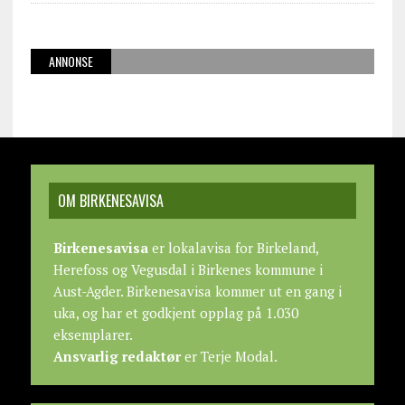
ANNONSE
OM BIRKENESAVISA
Birkenesavisa
er lokalavisa for Birkeland,
Herefoss og Vegusdal i Birkenes kommune i
Aust-Agder. Birkenesavisa kommer ut en gang i
uka, og har et godkjent opplag på 1.030
eksemplarer.
Ansvarlig redaktør
er Terje Modal.