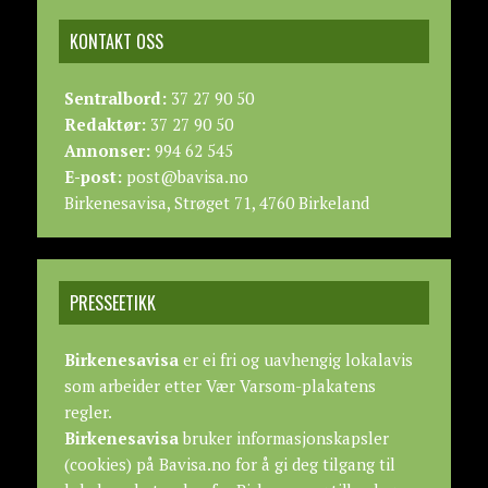
KONTAKT OSS
Sentralbord:
37 27 90 50
Redaktør:
37 27 90 50
Annonser:
994 62 545
E-post:
post@bavisa.no
Birkenesavisa, Strøget 71, 4760 Birkeland
PRESSEETIKK
Birkenesavisa
er ei fri og uavhengig lokalavis
som arbeider etter
Vær Varsom-plakatens
regler.
Birkenesavisa
bruker informasjonskapsler
(cookies) på Bavisa.no for å gi deg tilgang til