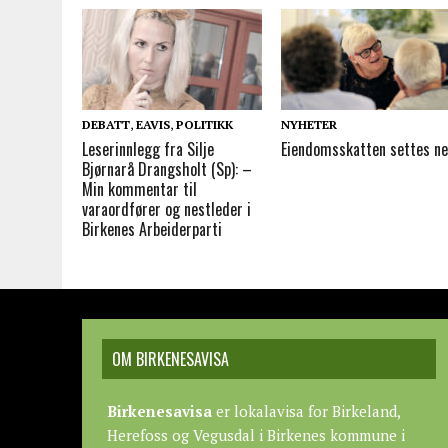
DEBATT
,
EAVIS
,
POLITIKK
NYHETER
Leserinnlegg fra Silje
Eiendomsskatten settes n
Bjørnarå Drangsholt (Sp): –
Min kommentar til
varaordfører og nestleder i
Birkenes Arbeiderparti
OM BIRKENESAVISA
Birkenesavisa
er lokalavisa for Birkeland,
Herefoss og Vegusdal i Birkenes kommune i