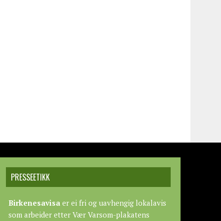
PRESSEETIKK
Birkenesavisa
er ei fri og uavhengig lokalavis
som arbeider etter
Vær Varsom-plakatens