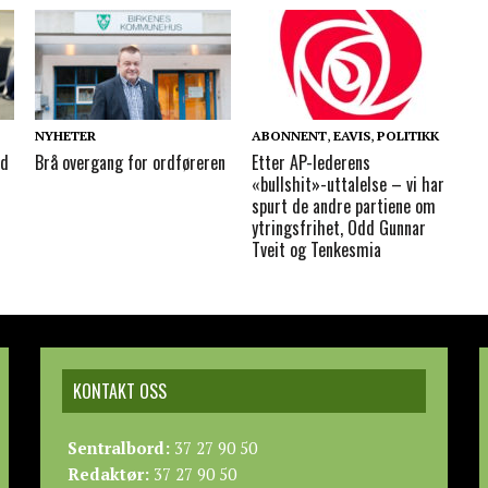
NYHETER
ABONNENT
,
EAVIS
,
POLITIKK
ed
Brå overgang for ordføreren
Etter AP-lederens
«bullshit»-uttalelse – vi har
spurt de andre partiene om
ytringsfrihet, Odd Gunnar
Tveit og Tenkesmia
KONTAKT OSS
Sentralbord:
37 27 90 50
Redaktør:
37 27 90 50