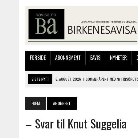
FORSIDE
ABONNEMENT
EAVIS
NYHETER
SISTE NYTT
6. AUGUST 2026
|
SOMMERÅPENT MED NY FRISØRUTS
6. AUGUST 2026
|
BYGGING AV FLATBUNNINGER PÅ MUSEET
4. AUGUST 2026
|
SILJE LØLAND STILTE UT I TOLLBODEN – NÅ STIL
HJEM
ABONNENT
4. AUGUST 2026
|
MUSIKANTER FRA BIRKELAND STORKOSTE SEG PÅ
– Svar til Knut Suggelia
6. AUGUST 2026
|
FRA BARNDOMSMINNER TIL NYE OPPLEVELSER PÅ F