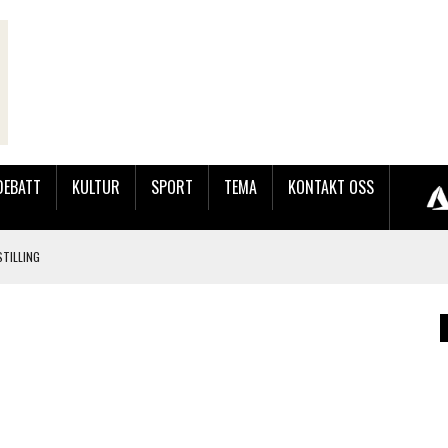
DEBATT
KULTUR
SPORT
TEMA
KONTAKT OSS
TILLING
LER HUN UT PÅ SØRLANDSUTSTILLINGEN.
 LYNGDALSKURSENE
LAKK GÅRD