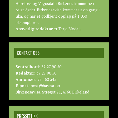
Herefoss og Vegusdal i Birkenes kommune i
Aust-Agder. Birkenesavisa kommer ut en gang i
uka, og har et godkjent opplag på 1.030
eksemplarer.
Ansvarlig redaktør
er Terje Modal.
KONTAKT OSS
Sentralbord:
37 27 90 50
Redaktør:
37 27 90 50
Annonser:
994 62 545
E-post:
post@bavisa.no
Birkenesavisa, Strøget 71, 4760 Birkeland
PRESSEETIKK