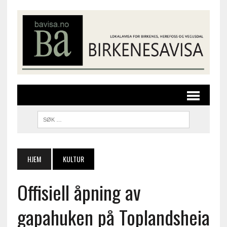
HJEM
KULTUR
Offisiell åpning av
gapahuken på Toplandsheia