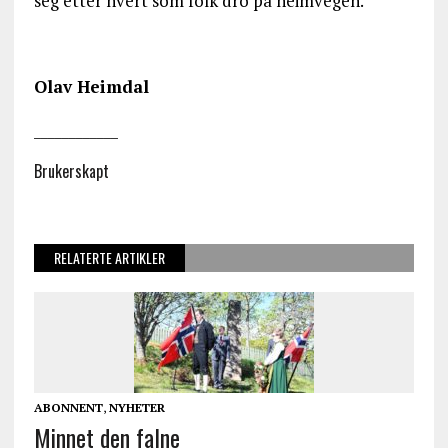
seg etter hvert som folk dro på heimvegen.
Olav Heimdal
____________
Brukerskapt
RELATERTE ARTIKLER
ABONNENT
,
NYHETER
Minnet den falne