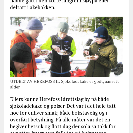
hadde gått i den korte langrennsløypa eller
deltatt i akebakken.
UTDELT AV HEREFOSS IL. Sjokoladekake er godt, uansett
alder.
Ellers kunne Herefoss Idrettslag by på både
sjokoladekake og pølser. Det var i det hele tatt
noe for enhver smak; både bokstavelig og i
overført betydning. På alle måter var det en
begivenhetsrik og flott dag der sola sa takk for