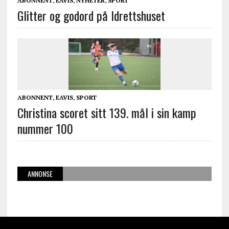
ABONNENT
,
EAVIS
,
NYHETER
,
SPORT
Glitter og godord på Idrettshuset
ABONNENT
,
EAVIS
,
SPORT
Christina scoret sitt 139. mål i sin kamp
nummer 100
ANNONSE