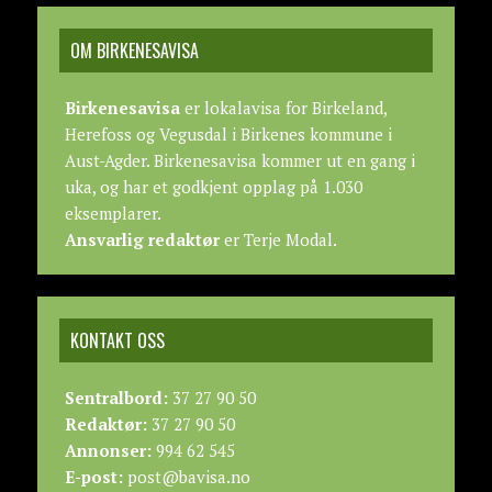
OM BIRKENESAVISA
Birkenesavisa
er lokalavisa for Birkeland,
Herefoss og Vegusdal i Birkenes kommune i
Aust-Agder. Birkenesavisa kommer ut en gang i
uka, og har et godkjent opplag på 1.030
eksemplarer.
Ansvarlig redaktør
er Terje Modal.
KONTAKT OSS
Sentralbord:
37 27 90 50
Redaktør:
37 27 90 50
Annonser:
994 62 545
E-post:
post@bavisa.no