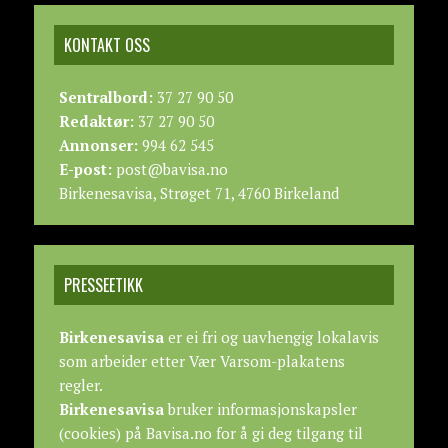
KONTAKT OSS
Sentralbord:
37 27 90 50
Redaktør:
37 27 90 50
Annonser:
994 62 545
E-post:
post@bavisa.no
Birkenesavisa, Strøget 71, 4760 Birkeland
PRESSEETIKK
Birkenesavisa
er ei fri og uavhengig lokalavis
som arbeider etter
Vær Varsom-plakatens
regler.
Birkenesavisa
bruker informasjonskapsler
(cookies) på Bavisa.no for å gi deg tilgang til