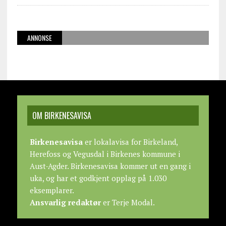
ANNONSE
OM BIRKENESAVISA
Birkenesavisa
er lokalavisa for Birkeland,
Herefoss og Vegusdal i Birkenes kommune i
Aust-Agder. Birkenesavisa kommer ut en gang i
uka, og har et godkjent opplag på 1.030
eksemplarer.
Ansvarlig redaktør
er Terje Modal.