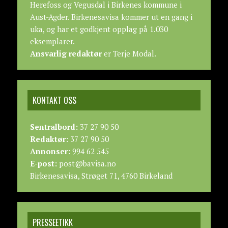
Herefoss og Vegusdal i Birkenes kommune i
Aust-Agder. Birkenesavisa kommer ut en gang i
uka, og har et godkjent opplag på 1.030
eksemplarer.
Ansvarlig redaktør
er Terje Modal.
KONTAKT OSS
Sentralbord:
37 27 90 50
Redaktør:
37 27 90 50
Annonser:
994 62 545
E-post:
post@bavisa.no
Birkenesavisa, Strøget 71, 4760 Birkeland
PRESSEETIKK