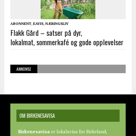
ABONNENT
,
EAVIS
,
NÆRINGSLIV
Flakk Gård – satser på dyr,
lokalmat, sommerkafé og gode opplevelser
ANNONSE
OM BIRKENESAVISA
Birkenesavisa
er lokalavisa for Birkeland,