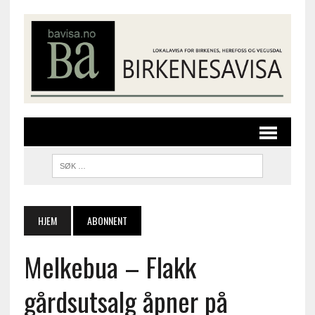
HJEM
ABONNENT
Melkebua – Flakk
gårdsutsalg åpner på