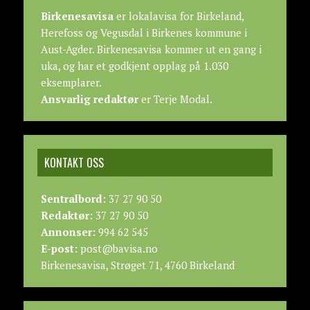
Birkenesavisa
er lokalavisa for Birkeland,
Herefoss og Vegusdal i Birkenes kommune i
Aust-Agder. Birkenesavisa kommer ut en gang i
uka, og har et godkjent opplag på 1.030
eksemplarer.
Ansvarlig redaktør
er Terje Modal.
KONTAKT OSS
Sentralbord:
37 27 90 50
Redaktør:
37 27 90 50
Annonser:
994 62 545
E-post:
post@bavisa.no
Birkenesavisa, Strøget 71, 4760 Birkeland