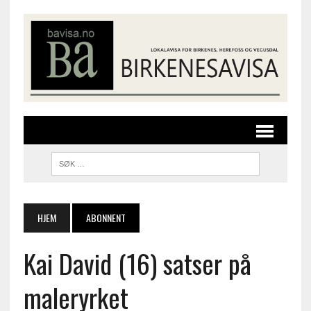
HJEM
ABONNENT
Kai David (16) satser på
maleryrket