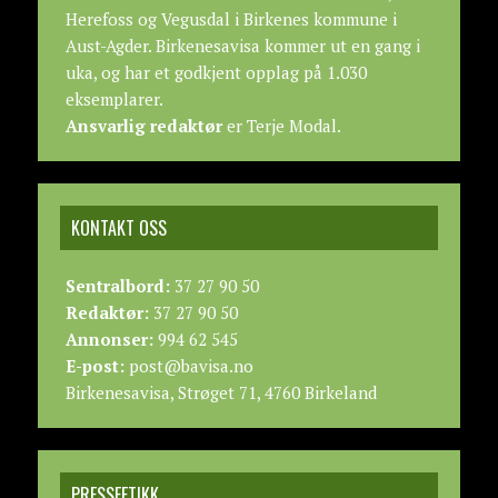
Herefoss og Vegusdal i Birkenes kommune i
Aust-Agder. Birkenesavisa kommer ut en gang i
uka, og har et godkjent opplag på 1.030
eksemplarer.
Ansvarlig redaktør
er Terje Modal.
KONTAKT OSS
Sentralbord:
37 27 90 50
Redaktør:
37 27 90 50
Annonser:
994 62 545
E-post:
post@bavisa.no
Birkenesavisa, Strøget 71, 4760 Birkeland
PRESSEETIKK