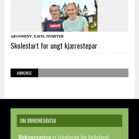
ABONNENT
,
EAVIS
,
NYHETER
Skolestart for ungt kjærestepar
ANNONSE
OM BIRKENESAVISA
Birkenesavisa
er lokalavisa for Birkeland,